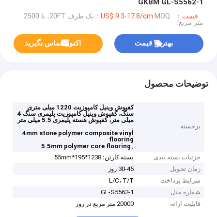
GKBM GL-S5562-1
قیمت：US$ 9.3-17.8/qm
MOQ：یک ظرف 20FT، یا 2500
متر مربع؛
بهترین قیمت
اکنون تماس بگیرید
توضیحات محصول
کفپوش وینیل کامپوزیت 1220 میلی متری
سنگ، کفپوش وینیل کامپوزیت پلیمری سنگ 4
میلی متر، کفپوش هسته پلیمری 5.5 میلی متر
برجسته
,
4mm stone polymer composite vinyl
flooring
,
5.5mm polymer core flooring
جزئیات بسته بندی
بسته کارتن؛ 1238*195*55mm
زمان تحویل
30-45 روز
شرایط پرداخت
L/C، T/T
شماره مدل
GL-S5562-1
قابلیت ارائه
20000 متر مربع در روز