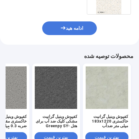
ادامه هید
محصولات توصیه شده
کفپوش وینیل گرانیت
کفپوش وینیل گرانیت
کفپوش وینیل گر
خاکستری 183x1220
مشکی کلیک ضد آب برای
خاکستری مقاوم د
میلی متر ضدآب
هتل Greenpy SY-
ضربه 0.3 
Greenpy SY-S3014
S3015
لغزش سازگار با
زیست enpy
بهترین قیمت
بهترین قیمت
بهترین ق