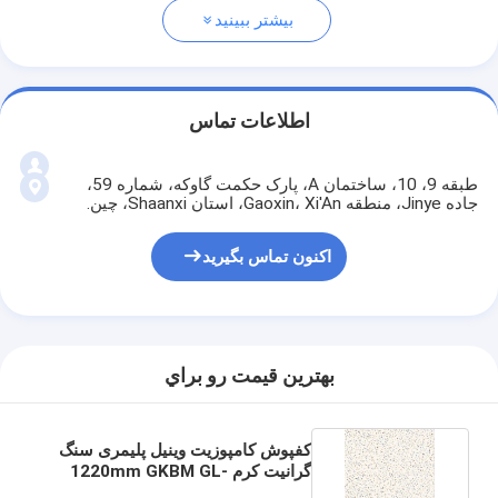
بیشتر ببینید
اطلاعات تماس
طبقه 9، 10، ساختمان A، پارک حکمت گاوکه، شماره 59،
جاده Jinye، منطقه Gaoxin، Xi'An، استان Shaanxi، چین.
اکنون تماس بگیرید
بهترين قيمت رو براي
کفپوش کامپوزیت وینیل پلیمری سنگ
گرانیت کرم 1220mm GKBM GL-
S5562-1