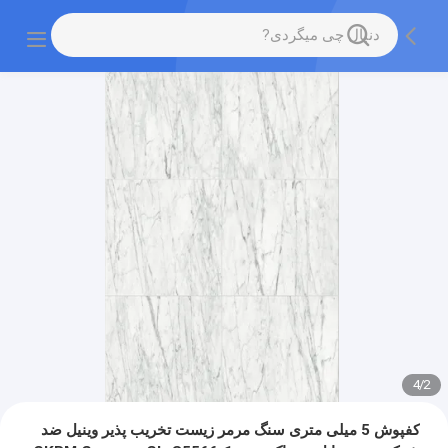
4
/
2
کفپوش 5 میلی متری سنگ مرمر زیست تخریب پذیر وینیل ضد