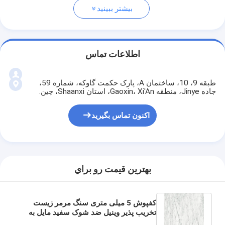
بیشتر ببینید
اطلاعات تماس
طبقه 9، 10، ساختمان A، پارک حکمت گاوکه، شماره 59،
جاده Jinye، منطقه Gaoxin، Xi'An، استان Shaanxi، چین.
اکنون تماس بگیرید
بهترين قيمت رو براي
کفپوش 5 میلی متری سنگ مرمر زیست
تخریب پذیر وینیل ضد شوک سفید مایل به
خاکستری GKBM Greenpy GL-S5566-1