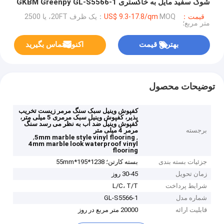
شوک سفید مایل به خاکستری GKBM Greenpy GL-S5566-1
قیمت：US$ 9.3-17.8/qm
MOQ：یک ظرف 20FT، یا 2500
متر مربع؛
بهترین قیمت
اکنون تماس بگیرید
توضیحات محصول
کفپوش وینیل سبک سنگ مرمر زیست تخریب
پذیر، کفپوش وینیل سبک مرمری 5 میلی متر،
کفپوش وینیل ضد آب به نظر می رسد سنگ
برجسته
مرمر 4 میلی متر
,
,
5mm marble style vinyl flooring
4mm marble look waterproof vinyl
flooring
جزئیات بسته بندی
بسته کارتن؛ 1238*195*55mm
زمان تحویل
30-45 روز
شرایط پرداخت
L/C، T/T
شماره مدل
GL-S5566-1
قابلیت ارائه
20000 متر مربع در روز