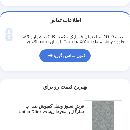
اطلاعات تماس
طبقه 9، 10، ساختمان A، پارک حکمت گاوکه، شماره 59،
جاده Jinye، منطقه Gaoxin، Xi'An، استان Shaanxi، چین.
اکنون تماس بگیرید
بهترين قيمت رو براي
فرش نسوز وینیل کفپوش ضد آب
سازگار با محیط زیست Unilin Click
GKBM LS-T011