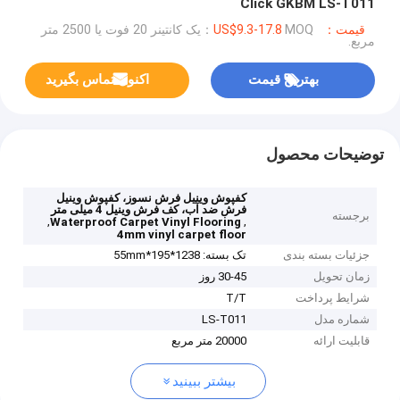
Click GKBM LS-T011
قیمت：US$9.3-17.8
MOQ：یک کانتینر 20 فوت یا 2500 متر
مربع.
بهترین قیمت
اکنون تماس بگیرید
توضیحات محصول
کفپوش وینیل فرش نسوز، کفپوش وینیل
فرش ضد آب، کف فرش وینیل 4 میلی متر
برجسته
,
,
Waterproof Carpet Vinyl Flooring
4mm vinyl carpet floor
جزئیات بسته بندی
تک بسته: 1238*195*55mm
زمان تحویل
30-45 روز
شرایط پرداخت
T/T
شماره مدل
LS-T011
قابلیت ارائه
20000 متر مربع
بیشتر ببینید