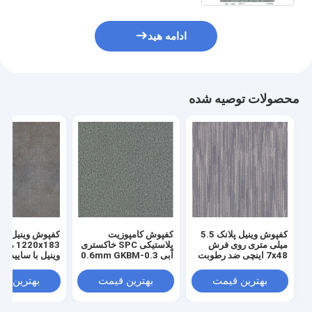
ادامه هید
محصولات توصیه شده
کفپوش وینیل پلانک 5.5
کفپوش کامپوزیت
کفپوش وینیل کا
میلی متری روی فرش
پلاستیکی SPC خاکستری
220x183
7x48 اینچی ضد رطوبت
آبی 0.3-0.6mm GKBM
وینیل با ساییدگی 
M DP-C82239
Greenpy SY-C3011
GKBM DP-C82235
بهترین قیمت
بهترین قیمت
بهترین ق