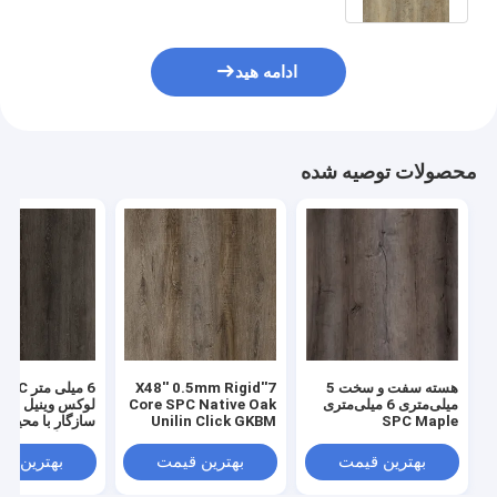
ادامه هید
محصولات توصیه شده
هسته سفت و سخت 5
7''X48'' 0.5mm Rigid
میلی‌متری 6 میلی‌متری
Core SPC Native Oak
لوکس وینیل تخت
SPC Maple
Unilin Click GKBM
سازگار با محیط
DM-W40046
Burlywood Wood
DM-W40054
Grain GKBM DM-
بهترین قیمت
بهترین قیمت
بهترین ق
W40008