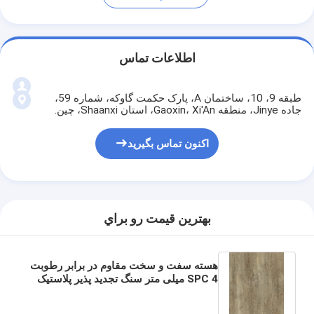
اطلاعات تماس
طبقه 9، 10، ساختمان A، پارک حکمت گاوکه، شماره 59،
جاده Jinye، منطقه Gaoxin، Xi'An، استان Shaanxi، چین.
اکنون تماس بگیرید
بهترين قيمت رو براي
هسته سفت و سخت مقاوم در برابر رطوبت
SPC 4 میلی متر سنگ تجدید پذیر پلاستیک
کامپوزیت Gotland Oak GKBM DM-
W40049