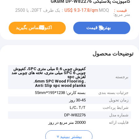
کامپوزیت پلاستیکی GKBM DP-W82276
قیمت：US$ 9.3-17.8/qm
MOQ：یک ظرف 20FT، یا 2500
متر مربع؛
بهترین قیمت
اکنون تماس بگیرید
توضیحات محصول
کفپوش چوبی 0.6 میلی متری SPC، کفپوش
چوبی SPC 6 میلی متری، تخته های چوبی ضد
برجسته
لغزش spc
,
,
6mm SPC Wood Flooring
Anti Slip spc wood planks
جزئیات بسته بندی
بسته کارتن؛ 1238*195*55mm
زمان تحویل
30-45 روز
شرایط پرداخت
L/C، T/T
شماره مدل
DP-W82276
قابلیت ارائه
20000 متر مربع در روز
بیشتر ببینید