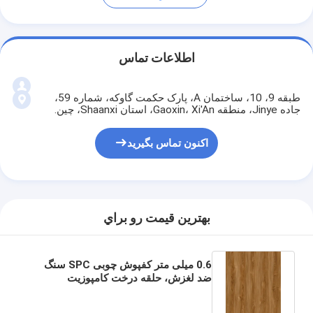
اطلاعات تماس
طبقه 9، 10، ساختمان A، پارک حکمت گاوکه، شماره 59،
جاده Jinye، منطقه Gaoxin، Xi'An، استان Shaanxi، چین.
اکنون تماس بگیرید
بهترين قيمت رو براي
0.6 میلی متر کفپوش چوبی SPC سنگ
ضد لغزش، حلقه درخت کامپوزیت
پلاستیکی GKBM DP-W82276