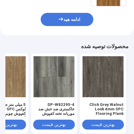
ادامه هید
محصولات توصیه شده
Click Grey Walnut
DP-W82295-4
5 میلی متر ضد
Look 4mm SPC
خاکستری ضد خش ضد
لوکس PC SPC
Flooring Plank
موریانه تخته کفپوش
کفپوش چوبی تخت
Antifouling
SPC بلوط پوزیتانو
W82294-5
Antibacterial DP-
بهترین قیمت
بهترین قیمت
بهترین ق
W82294-6