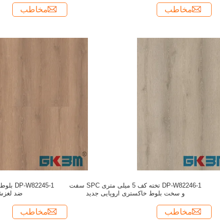
مخاطب
مخاطب
DP-W82246-1 تخته کف 5 میلی متری SPC سفت
و سخت بلوط خاکستری اروپایی جدید
ضد لغزش 5 میلی 
مخاطب
مخاطب