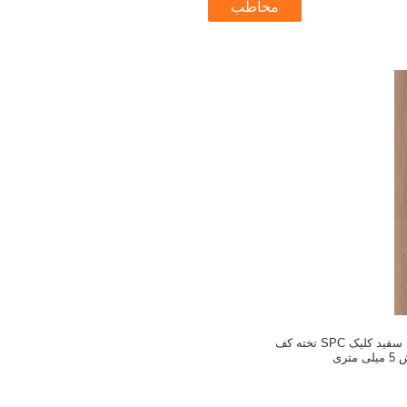
مخاطب
DP-W82245-1 بلوط سفید کلیک SPC تخته کف
متری