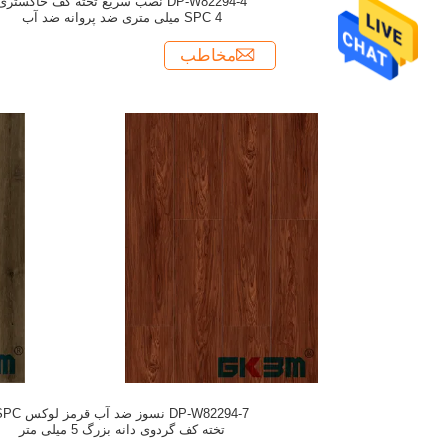
DP-W82294-4 نصب سریع تخته کف خاکستری
SPC 4 میلی متری ضد پروانه ضد آب
مخاطب
DP-W82294-7 نسوز ضد آب قرمز ل
تخته کف گردوی دانه بزرگ 5 میلی متر