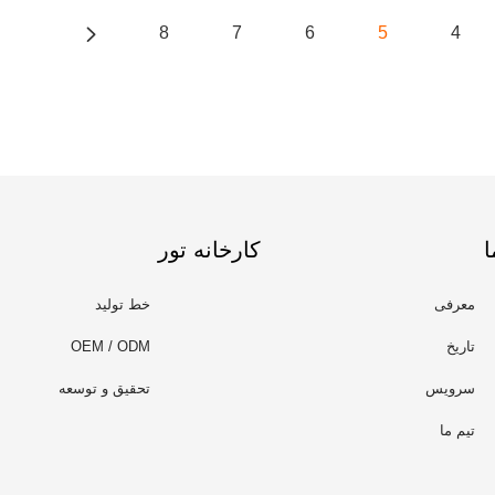
8
7
6
5
4
ا
کارخانه تور
معرفی
خط تولید
تاریخ
OEM / ODM
سرویس
تحقیق و توسعه
تیم ما