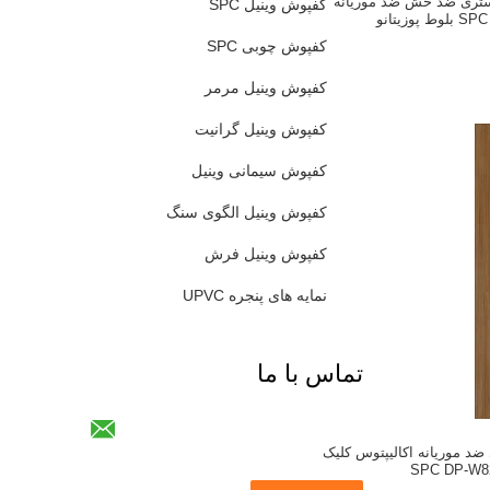
DP-W8 خاکستری ضد خش ضد موریانه
کفپوش وینیل SPC
کفپوش چوبی SPC
کفپوش وینیل مرمر
کفپوش وینیل گرانیت
کفپوش سیمانی وینیل
کفپوش وینیل الگوی سنگ
کفپوش وینیل فرش
نمایه های پنجره UPVC
تماس با ما
ی متری ضد موریانه اکالیپتوس کلیک
SPC DP-W8