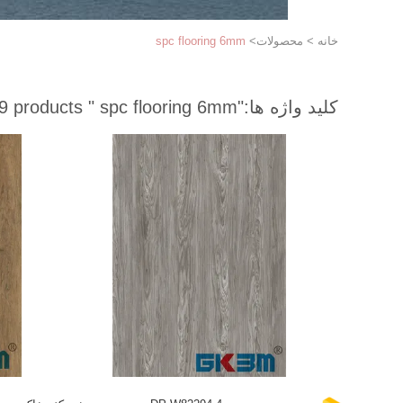
خانه
>
محصولات
>
spc flooring 6mm
کلید واژه ها:
"spc flooring 6mm "
match 289 products