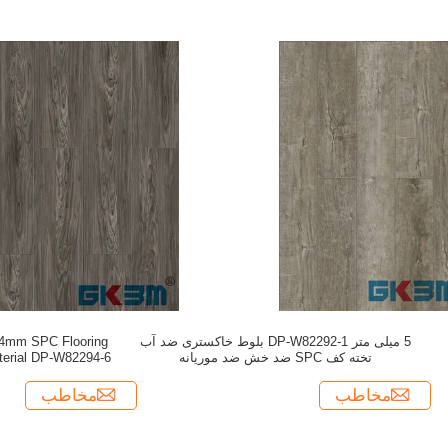
5 میلی متر DP-W82292-1 بلوط خاکستری ضد آب
 4mm SPC Flooring
تخته کف SPC ضد خش ضد موریانه
cterial DP-W82294-6
مخاطب
مخاطب