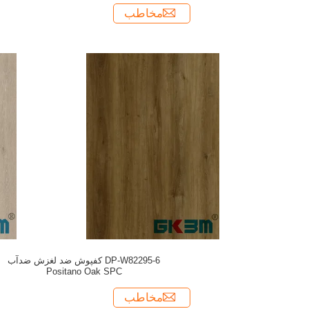
مخاطب
DP-W82295-6 کفپوش ضد لغزش ضدآب
Positano Oak SPC
مخاطب