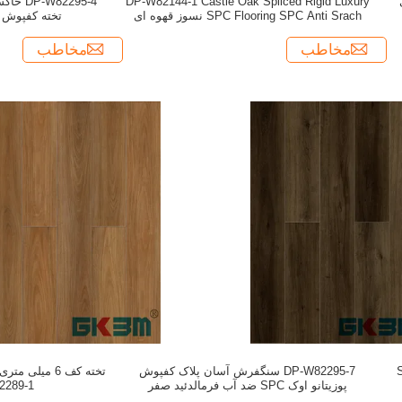
DP-W82144-1 Castle Oak Spliced ​​Rigid Luxury
2295-4
SPC Flooring SPC Anti Srach نسوز قهوه ای
تخته کفپوش SPC بلوط پوزیتانو
گرم
مخاطب
مخاطب
وکس SPC
DP-W82295-7 سنگفرش آسان پلاک کفپوش
تخته کف 6 میل
پوزیتانو اوک SPC ضد آب فرمالدئید صفر
2289-1