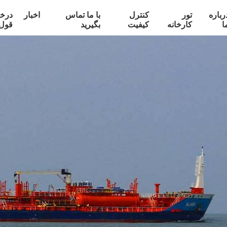
رباره
تور
کنترل
با ما تماس
اخبار
درخ
ا
کارخانه
کیفیت
بگیرید
قول