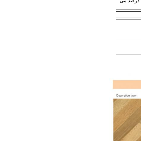
استافیلوکوکوس اورئوس به 99.99 درصد می