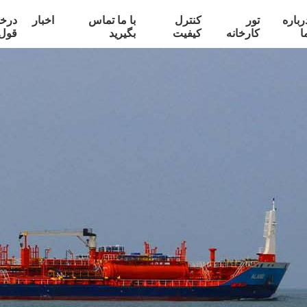
رباره
تور
کنترل
با ما تماس
اخبار
درخ
ا
کارخانه
کیفیت
بگیرید
قول