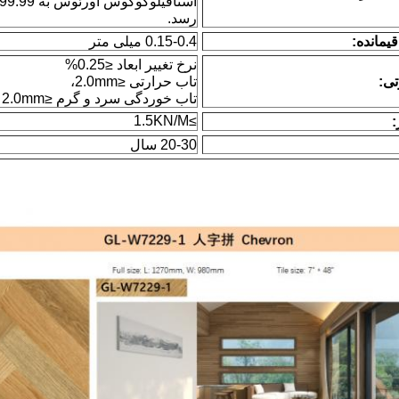
رسد.
یمانده:
0.15-0.4 میلی متر
نرخ تغییر ابعاد ≤0.25%
تی:
تاب حرارتی ≤2.0mm،
تاب خوردگی سرد و گرم ≤2.0mm
≥1.5KN/M
:
20-30 سال