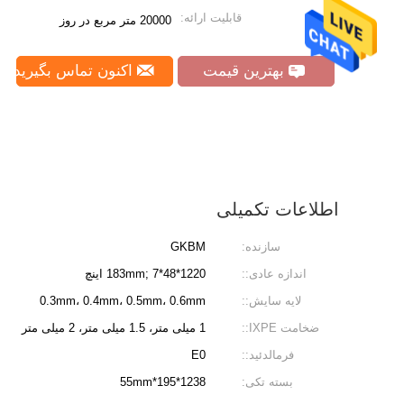
قابلیت ارائه:
20000 متر مربع در روز
بهترین قیمت
اکنون تماس بگیرید
اطلاعات تکمیلی
سازنده:
GKBM
اندازه عادی::
1220*183mm; 7*48 اینچ
لایه سایش::
0.3mm، 0.4mm، 0.5mm، 0.6mm
ضخامت IXPE::
1 میلی متر، 1.5 میلی متر، 2 میلی متر
فرمالدئید::
E0
بسته تکی:
1238*195*55mm