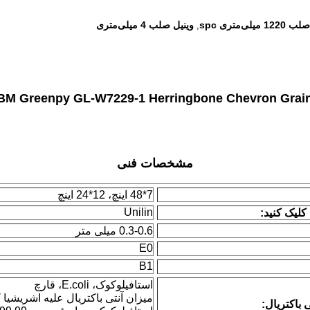
 میلی‌متری spc
وینیل صلب 4 میلی‌متری
,
مشخصات فنی
7*48 اینچ، 12*24 اینچ
Unilin
لیک کنید:
0.3-0.6 میلی متر
E0
B1
استافیلوکوک، E.coli، قارچ
میزان آنتی باکتریال علیه اشریشیا 
 باکتریال: