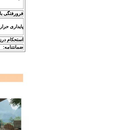
فرورفتگی باق
پایداری حرار
استحکام درز
ضمانتنامه: