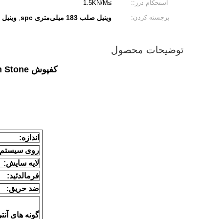
استحکام درز::
≥1.5KN/M
برجسته کردن:
وینیل صلب 183 میلی‌متری spc
وینیل صلب 1220
,
توضیحات محصول
کفپوش GKBM Greenpy GL-W7229-1 Herringbone Chevron Grain Stone وینیل SPC
اندازه:
روی سیستم ک
لایه سایش:
فرمالدئید:
ضد حریق:
گونه های آنتی