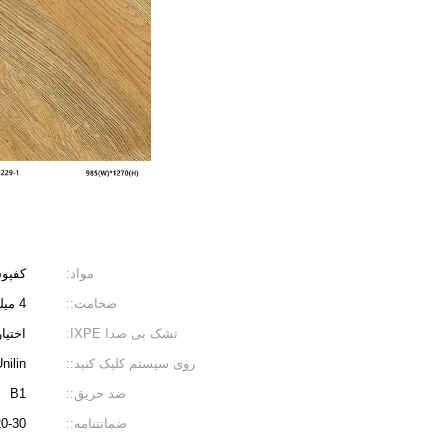
مواد:
کفپوش
ضخامت::
4 میلی متر، 5 میلی متر، 5.5 میلی متر، 6 میلی متر
تشک بی صدا IXPE:
اختیا
روی سیستم کلیک کنید::
nilin
ضد حریق::
B1
ضمانتنامه::
20-30 سا