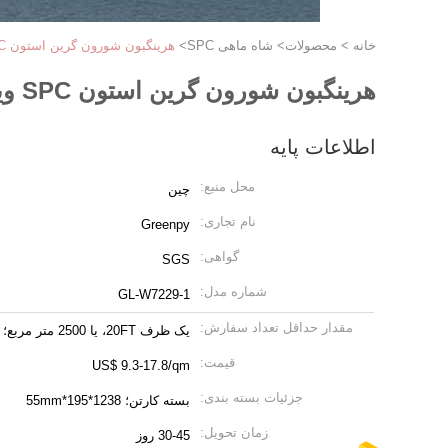
خانه
>
محصولات
>
شاه ماهی SPC
>
هرینگبون شورون گرین استون SPC وینیل سفت و سخت 1220X183mm GKBM Greenpy GL-W7229-1
هرینگبون شورون گرین استون SPC وینیل سفت و سخت 1220X183mm GKBM Greenpy GL-W7229-1
اطلاعات پایه
محل منبع:
چین
نام تجاری:
Greenpy
گواهی:
SGS
شماره مدل:
GL-W7229-1
مقدار حداقل تعداد سفارش:
یک ظرف 20FT، یا 2500 متر مربع؛
قیمت:
US$ 9.3-17.8/qm
جزئیات بسته بندی:
بسته کارتن؛ 1238*195*55mm
زمان تحویل:
30-45 روز