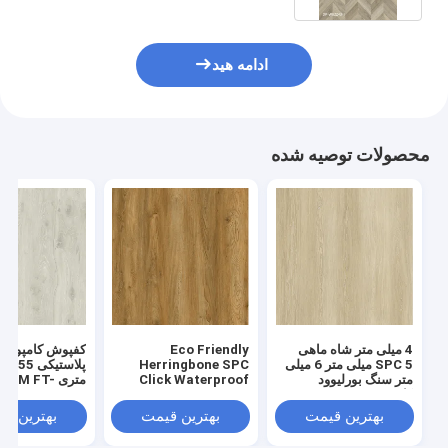
ادامه هید
محصولات توصیه شده
4 میلی متر شاه ماهی
Eco Friendly
کفپوش کامپوزی
SPC 5 میلی متر 6 میلی
Herringbone SPC
پلاس
متر سنگ بورلیوود
Click Waterproof
متری GKBM FT
کامپوزیت GKBM FT-
Fireproof Oak Grain
W29149-7 ق
W29107-1
GKBM FT-W19022-5
بازیافت مقاوم در
بهترین قیمت
بهترین قیمت
بهترین ق
لکه سایش بالا