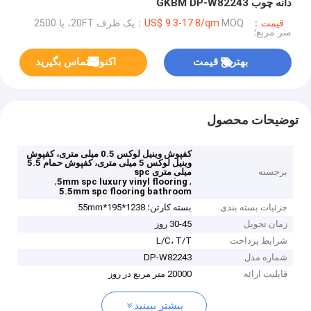
دانه چوب GKBM DP-W82243
قیمت：US$ 9.3-17.8/qm
MOQ：یک ظرف 20FT، یا 2500
متر مربع؛
بهترین قیمت
اکنون تماس بگیرید
توضیحات محصول
کفپوش وینیل لوکس 0.5 میلی متری، کفپوش
وینیل لوکس 5 میلی متری، کفپوش حمام 5.5
برجسته
میلی متری spc
,
,
5mm spc luxury vinyl flooring
5.5mm spc flooring bathroom
جزئیات بسته بندی
بسته کارتن؛ 1238*195*55mm
زمان تحویل
30-45 روز
شرایط پرداخت
L/C، T/T
شماره مدل
DP-W82243
قابلیت ارائه
20000 متر مربع در روز
بیشتر ببینید