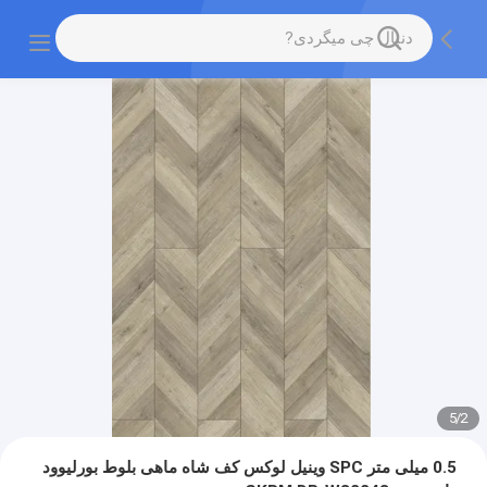
5
/
2
0.5 میلی متر SPC وینیل لوکس کف شاه ماهی بلوط بورلیوود