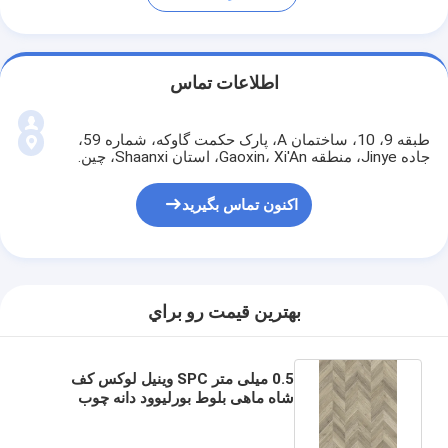
اطلاعات تماس
طبقه 9، 10، ساختمان A، پارک حکمت گاوکه، شماره 59،
جاده Jinye، منطقه Gaoxin، Xi'An، استان Shaanxi، چین.
اکنون تماس بگیرید
بهترين قيمت رو براي
0.5 میلی متر SPC وینیل لوکس کف
شاه ماهی بلوط بورلیوود دانه چوب
GKBM DP-W82243